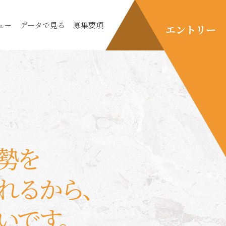
ュー
データで見る
募集要項
エントリー
勢を
れるから、
いです。