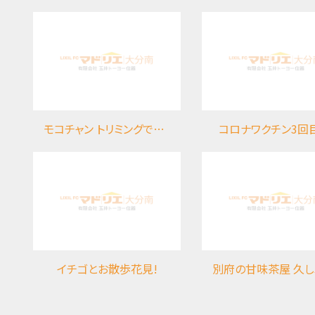
モコチャン トリミングですっきりしてきました(#^.^#)
コロナワクチン3回
イチゴとお散歩花見!
別府の甘味茶屋 久しぶりに行ってきました～(*^-