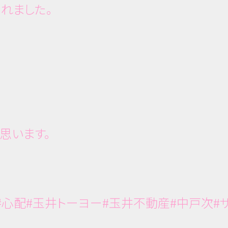
れました。
思います。
ゼ#心配#玉井トーヨー#玉井不動産#中戸次#