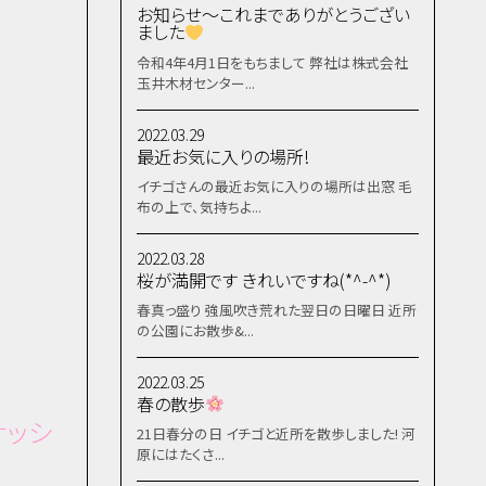
お知らせ～これまでありがとうござい
ました
令和4年4月1日をもちまして 弊社は株式会社
玉井木材センター...
2022.03.29
最近お気に入りの場所!
イチゴさんの最近お気に入りの場所は出窓 毛
布の上で、気持ちよ...
2022.03.28
桜が満開です きれいですね(*^-^*)
春真っ盛り 強風吹き荒れた翌日の日曜日 近所
の公園にお散歩&...
2022.03.25
春の散歩
サッシ
21日春分の日 イチゴと近所を散歩しました! 河
原にはたくさ...