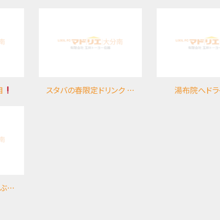
目
スタバの春限定ドリンク さくらストロベリー白玉
湯布院へドラ
^*)