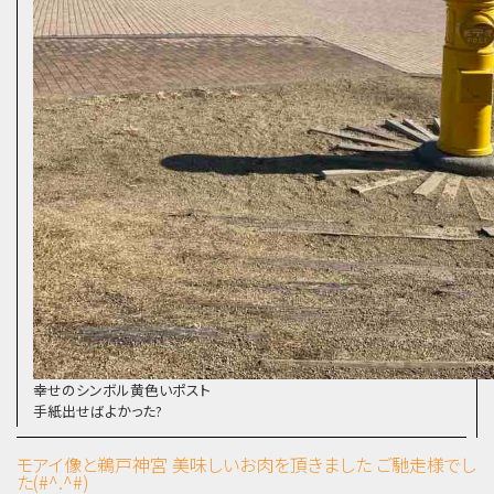
幸せのシンボル黄色いポスト
手紙出せばよかった?
モアイ像と鵜戸神宮
美味しいお肉を頂きました ご馳走様でし
た(#^.^#)