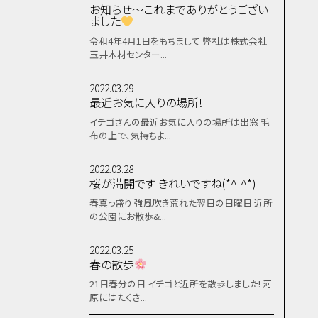
お知らせ～これまでありがとうござい
ました
令和4年4月1日をもちまして 弊社は株式会社
玉井木材センター...
2022.03.29
最近お気に入りの場所!
イチゴさんの最近お気に入りの場所は出窓 毛
布の上で、気持ちよ...
2022.03.28
桜が満開です きれいですね(*^-^*)
春真っ盛り 強風吹き荒れた翌日の日曜日 近所
の公園にお散歩&...
2022.03.25
春の散歩
21日春分の日 イチゴと近所を散歩しました! 河
原にはたくさ...