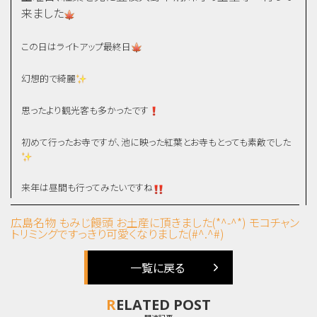
来ました
この日はライトアップ最終日
幻想的で綺麗
思ったより観光客も多かったです
初めて行ったお寺ですが、池に映った紅葉とお寺もとっても素敵でした
来年は昼間も行ってみたいですね
広島名物 もみじ饅頭 お土産に頂きました(*^-^*)
モコチャン
トリミングですっきり可愛くなりました(#^.^#)
一覧に戻る
RELATED POST