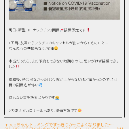
明日、新型コロナワクチン2回目
接種予定です
1回目、友達からワクチンのキャンセルが出たからすぐ来て!と…
なんの心の準備もなく、接種
本当だったら、まだ予約もできない時期なのに、思いがけず接種できま
した
接種後、熱は出なかったけど、腕が上がらないほど痛かったので、2回
目の副反応が怖い
何もない事を祈るばかりです
とりあえずカロナールもあり、準備万端です
mocoちゃん トリミングですっきりかっこよくなりました～
(#^.^#)
ある日のおやつ 久しぶりにビアードパパのシュークリ