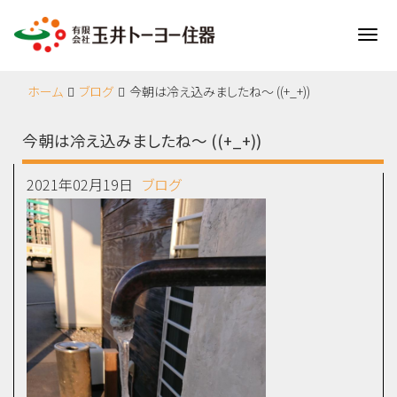
Me
ホーム
ブログ
今朝は冷え込みましたね～ ((+_+))
今朝は冷え込みましたね～ ((+_+))
2021年02月19日
ブログ