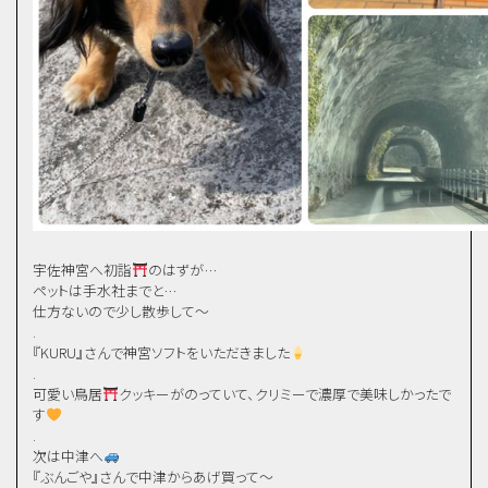
宇佐神宮へ初詣
のはずが…
ペットは手水社までと…
仕方ないので少し散歩して〜
.
『KURU』さんで神宮ソフトをいただきました
.
可愛い鳥居
クッキーがのっていて、クリミーで濃厚で美味しかったで
す
.
次は中津へ
『ぶんごや』さんで中津からあげ買って〜