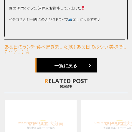
.
青の洞門くぐって、河原をお散歩してきました
.
イチゴさんと一緒にのんびりドライブ
楽しかったです♪
ある日のランチ 食べ過ぎました(笑)
ある日のおやつ 美味でし
た～(^_-)-☆
一覧に戻る
RELATED POST
関連記事