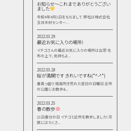
お知らせ～これまでありがとうござい
ました
令和4年4月1日をもちまして 弊社は株式会社
玉井木材センター...
2022.03.29
最近お気に入りの場所!
イチゴさんの最近お気に入りの場所は出窓 毛
布の上で、気持ちよ...
2022.03.28
桜が満開です きれいですね(*^-^*)
春真っ盛り 強風吹き荒れた翌日の日曜日 近所
の公園にお散歩&...
2022.03.25
春の散歩
21日春分の日 イチゴと近所を散歩しました! 河
原にはたくさ...