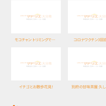
モコチャン トリミングですっきりしてきました(#^.^#)
コロナワクチン3回
イチゴとお散歩花見!
別府の甘味茶屋 久しぶりに行ってきました～(*^-