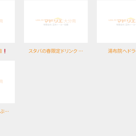
目
スタバの春限定ドリンク さくらストロベリー白玉
湯布院へドラ
^*)