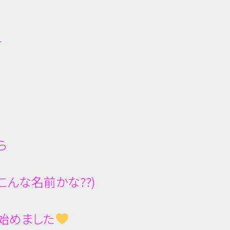
す
ら
んな名前かな??)
始めました