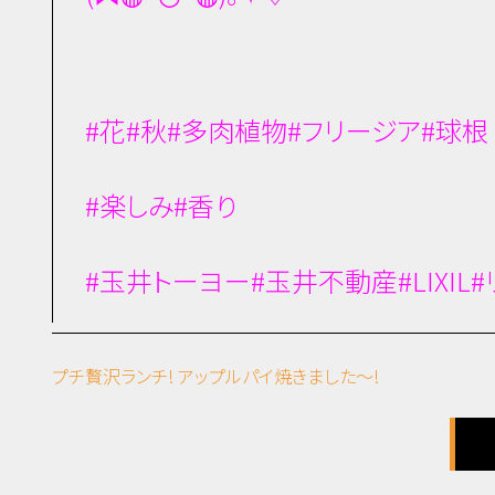
#花#秋#多肉植物#フリージア#球根
#楽しみ#香り
#玉井トーヨー#玉井不動産#LIXIL
プチ贅沢ランチ!
アップルパイ焼きました～!