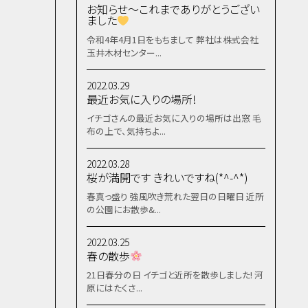
お知らせ～これまでありがとうござい
ました
令和4年4月1日をもちまして 弊社は株式会社
玉井木材センター...
2022.03.29
最近お気に入りの場所!
イチゴさんの最近お気に入りの場所は出窓 毛
布の上で、気持ちよ...
2022.03.28
桜が満開です きれいですね(*^-^*)
春真っ盛り 強風吹き荒れた翌日の日曜日 近所
の公園にお散歩&...
2022.03.25
春の散歩
21日春分の日 イチゴと近所を散歩しました! 河
原にはたくさ...