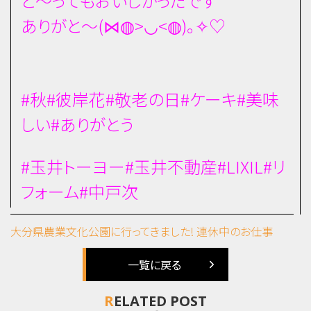
と～ってもおいしかったです
ありがと～(⋈◍>◡<◍)。✧♡
#秋#彼岸花#敬老の日#ケーキ#美味
しい#ありがとう
#玉井トーヨー#玉井不動産#LIXIL#リ
フォーム#中戸次
大分県農業文化公園に行ってきました!
連休中のお仕事
一覧に戻る
RELATED POST