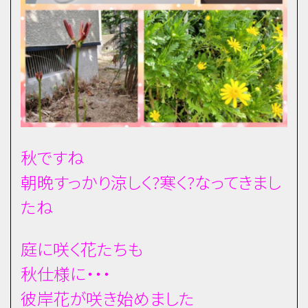
秋ですね
朝晩すっかり涼しく?寒く?なってきまし
たね
庭に咲く花たちも
秋仕様に・・・
彼岸花が咲き始めました