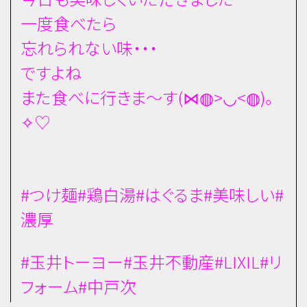
一度食べたら
忘れられない味・・・
ですよね
また食べに行きま～す(⋈◍>◡<◍)。
✧♡
#つけ麺#鶏白湯#はぐるま#美味しい#
濃厚
#玉井トーヨー#玉井不動産#LIXIL#リ
フォーム#中戸次