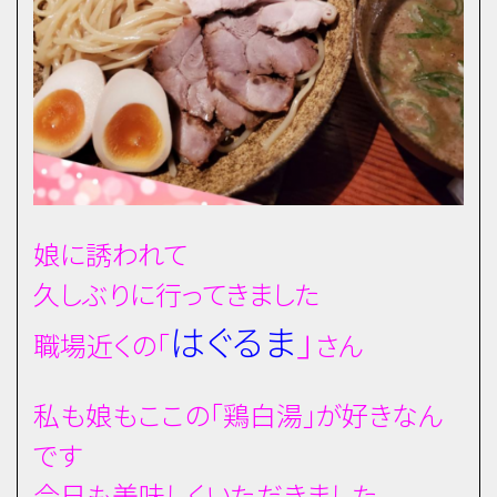
娘に誘われて
久しぶりに行ってきました
はぐるま
」
職場近くの「
さん
私も娘もここの「鶏白湯」が好きなん
です
今日も美味しくいただきました